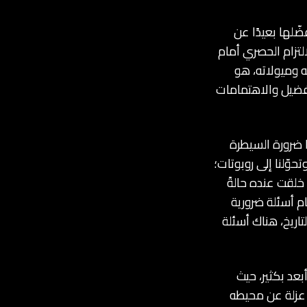
ّلها بعيدًا عن
لتزام الحصري أمام
ه وميولاته، هو
فضيل والاهتمامات
نا ضرورة السيطرة
حوّلنا إلى روبوتات؛
خلقت عنده حالةً
ام أسئلة ضرورية
لتاريخ، هناك أسئلة
عد بكثير، حيث
 عزلة عن محيطه