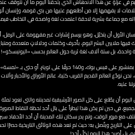
يم في عزلةٍ عن هذا الاندهاش الذي يلحقنا اليوم ما أن نتوقف عند
لامات لا يفهمها إلا من أطلعهم عليها من بني قومه، وإنسان ألو
اته مع جماعة بشرية لاحقة اعتمدت لغة واضحة في التخاطب فيما ب
ان الأول أن يتخيّل، وهو يرسم إشارات غير مفهومة على الرمل، أن
 فيها ملايين البشر اليوم، بأحرف وكلمات ودلالاتٍ متعددة ومتبا
لغة واحدة، بل ستة آلاف لغة ثرية حول العالم بحسب «اليونيسكو»!
في عالم أصبح يتحرك بمنشور على فيس بوك، و140 حرفًا على تويتر، 
ء، نحن نودّع العالم القديم القريب كلية، عالم الأوراق والأحبار وآلا
نا عليه.
ليوم أن يطّلع على كل الصور الأرشيفية لمدينته والتي تعود لمئة
ميع، في حين لم يكن هذا ليطرأ على بال أحد لحظة التقاط الصورة، 
تتلف مع مرور الوقت، ولم يدر سكان تلك المدينة أن أحد الأحفاد سي
لى التاريخ ويتّصل به؛ حيث لم تعد هذه الوثائق التاريخية حصرًا تح
 بل أصبح هذا اليوم لكلّ أحد!