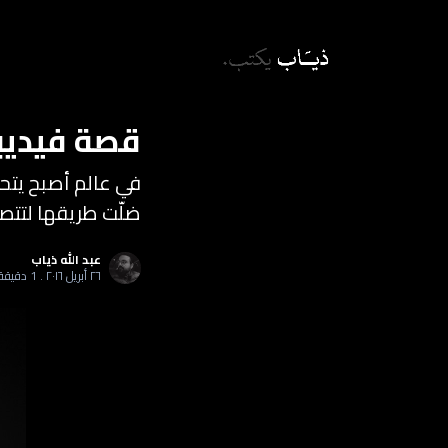
قصة فيديبي
ضلّت طريقها لتتصدّر
عبد الله ذياب
٢٦ أبريل ٢٠١٦ .
1 دقيقة قراءة