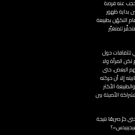
حجب عنه فرصة
ن بداية ظهور
ام التكهّن بطبيعة
ّز للمتغيِّر
عي للثقافات حول
تكن المرأة ولا
هم البعض، حتى
يته إلا أن حركته
والطبيعة الأكثر
لشراكة الأصيلة بين
خرّ صريعًا نتيجة
فيديبيدس»؟