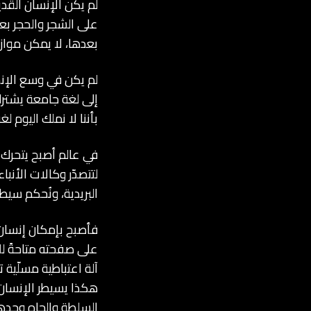
لم يكن الإنسان القد
على الشجر والحجر بع
بعدها، لا يمكن مواز
لم يكن في وسع الإنس
إلى لغة جامعة يشترك
بأننا لا نملك اليوم 
لتتصدّر وكالات الأنبا
البريدية، ونُحكم سيطرت
فأصبح بإمكان إنسان ا
على صفحته متاحةً للج
آلة اعتباطية مسلّية 
هكذا يسيطر الإنسان ع
السلطة والجاه وحدهم،