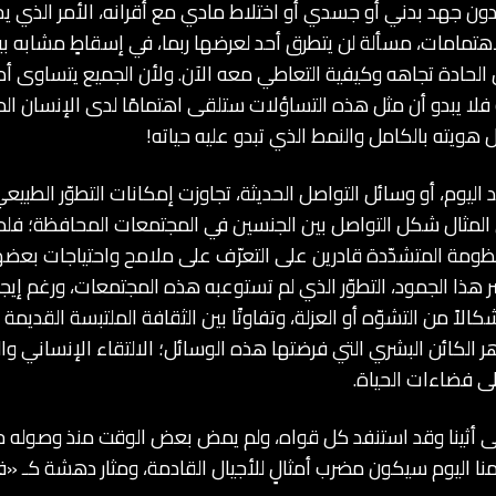
ن جهد بدني أو جسدي أو اختلاط مادي مع أقرانه، الأمر الذي ي
اهتمامات، مسألة لن يتطرق أحد لعرضها ربما، في إسقاطٍ مشابه بي
 الحادة تجاهه وكيفية التعاطي معه الآن. ولأن الجميع يتساوى أم
لا يبدو أن مثل هذه التساؤلات ستلقى اهتمامًا لدى الإنسان المتحفِ
ل هويته بالكامل والنمط الذي تبدو عليه حياته!
د اليوم، أو وسائل التواصل الحديثة، تجاوزت إمكانات التطوّر الطبي
 المثال شكل التواصل بين الجنسين في المجتمعات المحافظة؛ فلم 
ظومة المتشدّدة قادرين على التعرّف على ملامح واحتياجات بعض
 هذا الجمود، التطوّر الذي لم تستوعبه هذه المجتمعات، ورغم إيجاب
الاً من التشوّه أو العزلة، وتفاوتًا بين الثقافة الملتبسة القديمة 
وهر الكائن البشري التي فرضتها هذه الوسائل؛ الالتقاء الإنساني وا
لى فضاءات الحياة.
أثينا وقد استنفد كل قواه، ولم يمض بعض الوقت منذ وصوله حتى 
 منا اليوم سيكون مضرب أمثالٍ للأجيال القادمة، ومثار دهشة كـ «