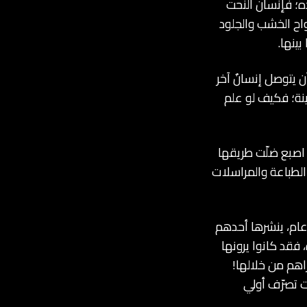
ه؛ فإنسان النحت
اح الخشب والجلود
ينها.
 يتوصل إنسانٌ آخر
ينة؛ فكيف لو علم
أو حتى بـ «لمسة» اصبع ضلّت طريقها
ت الطباعة والمراسلات
 عام، ينشرها أحدهم
فقد كانوا يرونها
راهم من خلالها!
ت تصرّف أولي