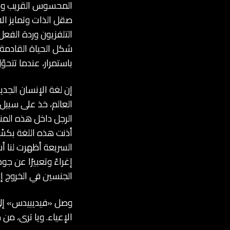
المحسوس القريب ودو
صقل الذات وتمايز ال
التلفزيون وردة الفعل
شكل الحياة القادمة ف
باستمرار، عندما تتحوّ
إن لغة الإنسان الجدي
العالم، خذ على سبيل
الرجل داخل هذه المن
أذنت هذه اللغة بكسْر
السريعة أظهرت لنا أشك
إغراءً وتعبيرًا عن ج
الجنسين في الخروج إ
وصل «فيديبيدس» إلى 
الإعياء. ويا ترى، من