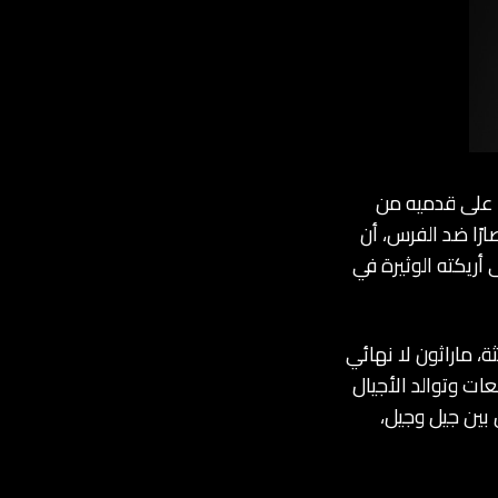
 وهو يقطع مسافة 42 كيلو مترًا جريًا على قدميه من
صارًا ضد الفرس، أن
أريكته الوثيرة في
ة، ماراثون لا نهائي
ات وتوالد الأجيال
 بين جيل وجيل،