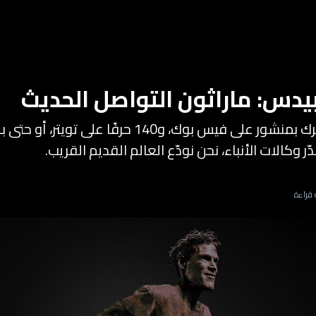
دس: ماراثون التواصل الحديث
في عالم أصبح يتحرك بمنشور على فيس بوك، و140 حرفًا ع
 وكالات الأنباء، نحن نودّع العالم القديم القريب.