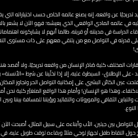
 تدريجيًا عن واقعه، إنه يصنع عالمه الخاص حسب اختياراته التي يفض
ه في عالمه المادي الواقعي الذي يعيشه؛ فهو الآن لا يشعر بالا
اء الدراسة في مدينته أو قريته، طالما أنهم لا يشاركونه اهتمامات
ر على قدرته في التواصل مع من يلتقي معهم على ذات مستوى الت
ى!
 للقارات المختلف كلية صَادَر الإنسان من واقعه تدريجيًا، ولا أقصد ه
 -على الإطلاق- السيطرة عليه، إلا إذا تخلّينا عن شرط «الأنسنة» وت
تحت عين الكائن البشري على إمكانية التواصل الحر وتجاوز المكان 
تفاء، وهذا هو الإنسان! وأمام هذا الواقع المتغيّر كلية نحن أم
التباين الثقافي والموروثات والتقاليد ورؤيتنا للمسافة بيننا وبين ا
النوع.
لتواصل بين جيلين، الأب وأبناءه على سبيل المثال، أصبحت الآن أب
 حول التقاط طفل لجهاز لوحي مثلاً وبقاءه لوقت طويل عليه، في