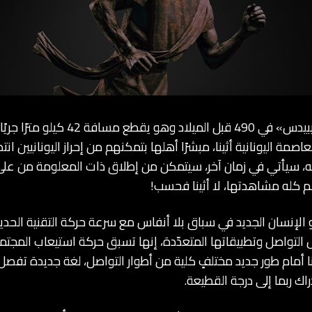
لم يكن في بال «فيديبيدس» في 490 قبل الميلاد
اصمة اليونانية أثينا، مبشرًا أهلها بتمكنهم من إحراز اليونانيين انت
شبهه، سيأتي في زمان آخر، سيتمكن من إطلاق ذات المعلومة من على 
لم كله مشاهدتها، لا أثينا فحسب!
و الإنسان الجديد في سباق بلا أنفاس مع سرعة حركة التقنية الحديث
التواصل وتطبيقاتها المتعدّدة، إنها تسبق حركة استيعاب المجتمع
ا أمام طور جديد مختلفٍ كلية من أطوار التواصل، لغة جديدة تفصل
ك ربما إلى درجة القطيعة.